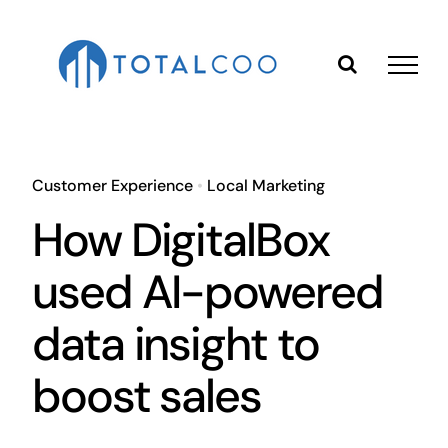
Skip
to
content
Customer Experience
•
Local Marketing
How DigitalBox
used AI-powered
data insight to
boost sales